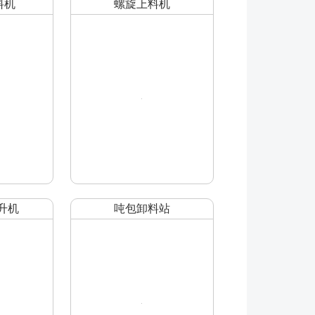
料机
螺旋上料机
升机
吨包卸料站