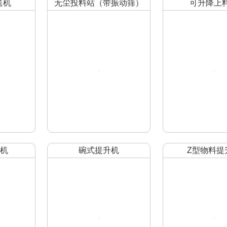
送机
无尘投料站（带振动筛）
可升降上
机
碗式提升机
Z型物料提