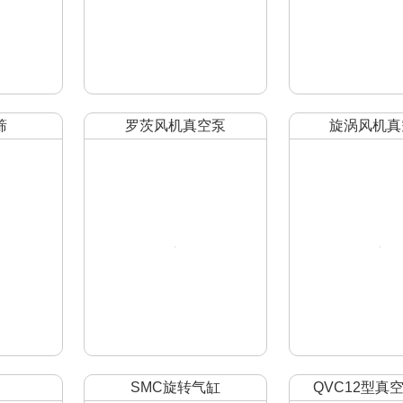
筛
罗茨风机真空泵
旋涡风机真
SMC旋转气缸
QVC12型真