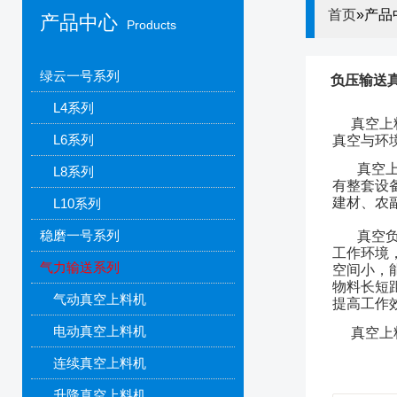
首页
»产品
产品中心
Products
绿云一号系列
负压输送真
L4系列
真空上
L6系列
真空与环
真空上
L8系列
有
整套设
建材、农
L10系列
稳磨一号系列
真空
工作环境
气力输送系列
空间小，
物料长短
气动真空上料机
提高工作
电动真空上料机
真空上
连续真空上料机
升降真空上料机