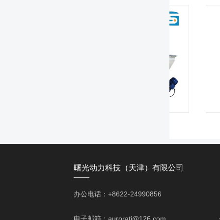
称重计量
螺旋上料机
曙光动力科技（天津）有限公司
——
办公电话：+8622-24990856 移动电话
电子邮箱：auroratj@126.com