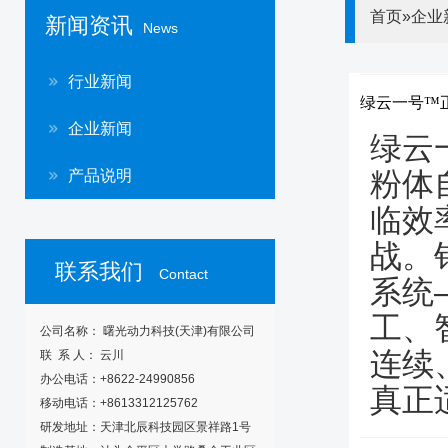
首页
»企业
新闻资讯
News
行业新闻
绿云一号™
企业新闻
绿云
粉体
产品说明
临效
战。
联系我们
Contact
系统
工、
公司名称： 曙光动力科技(天津)有限公司
连续
联 系 人： 云川
办公电话：+8622-24990856
真正
移动电话：+8613312125762
研发地址：天津北辰科技园区景祥路1号