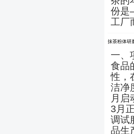
茶的
份是
工厂而
抹茶粉体研
一、
食品
性，
洁净
月启
3月
调试
品生产