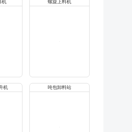
料机
螺旋上料机
升机
吨包卸料站