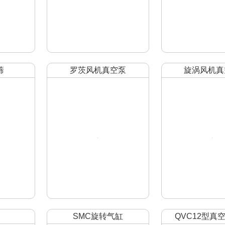
筛
罗茨风机真空泵
旋涡风机真
SMC旋转气缸
QVC12型真