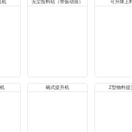
送机
无尘投料站（带振动筛）
可升降上
机
碗式提升机
Z型物料提